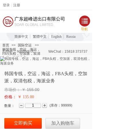
登录
|
注册
广东超峰进出口有限公司
SOAR GLOBAL LIMITED.
导航
简体中文
繁體中文
English
Russia
首页
>>
国际空运
>>
韩国专线，空运，海运，
E-mail： sgl@sgl.cc
WeChat：15818 373737
FBA头程，空加派，双清
包税，海派业务
韩国专线，空运，海运，FBA头程，空加
派，双清包税，海派业务
市场价：
￥
155.00
价格：
￥ 135.00
(
库存：
99999
)
数量：
立即购买
加入购物车